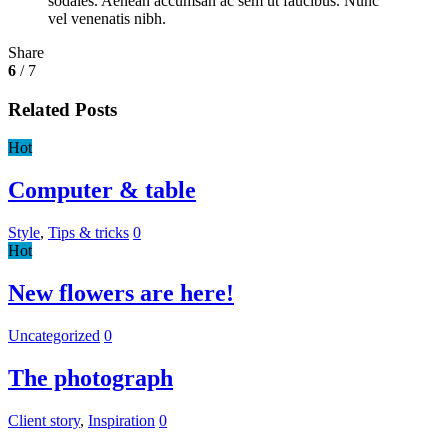
sodales. Aenean accumsan ac sem ut faucibus. Nunc
vel venenatis nibh.
Share
6
/ 7
Related Posts
Hot
Computer & table
Style
,
Tips & tricks
0
Hot
New flowers are here!
Uncategorized
0
The photograph
Client story
,
Inspiration
0