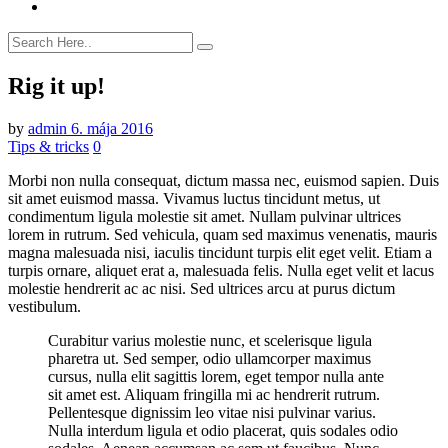
Rig it up!
by
admin
6. mája 2016
Tips & tricks
0
Morbi non nulla consequat, dictum massa nec, euismod sapien. Duis
sit amet euismod massa. Vivamus luctus tincidunt metus, ut
condimentum ligula molestie sit amet. Nullam pulvinar ultrices
lorem in rutrum. Sed vehicula, quam sed maximus venenatis, mauris
magna malesuada nisi, iaculis tincidunt turpis elit eget velit. Etiam a
turpis ornare, aliquet erat a, malesuada felis. Nulla eget velit et lacus
molestie hendrerit ac ac nisi. Sed ultrices arcu at purus dictum
vestibulum.
Curabitur varius molestie nunc, et scelerisque ligula
pharetra ut. Sed semper, odio ullamcorper maximus
cursus, nulla elit sagittis lorem, eget tempor nulla ante
sit amet est. Aliquam fringilla mi ac hendrerit rutrum.
Pellentesque dignissim leo vitae nisi pulvinar varius.
Nulla interdum ligula et odio placerat, quis sodales odio